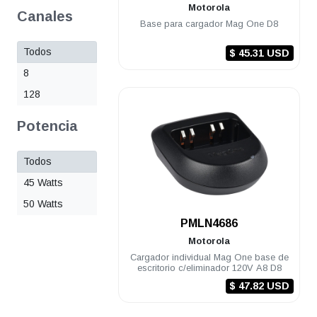
Motorola
Canales
Base para cargador Mag One D8
Todos
$ 45.31 USD
8
128
Potencia
Todos
45 Watts
50 Watts
.
PMLN4686
Motorola
Cargador individual Mag One base de
escritorio c/eliminador 120V A8 D8
$ 47.82 USD