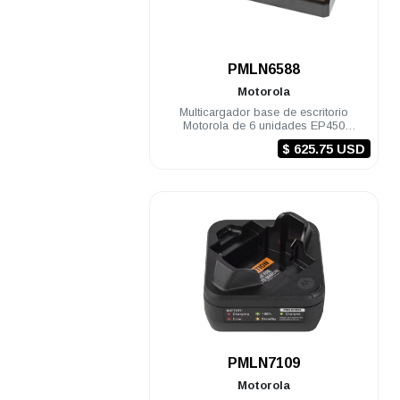
.
PMLN6588
Motorola
Multicargador base de escritorio
Motorola de 6 unidades EP450
DEP450 R2
$ 625.75 USD
.
PMLN7109
Motorola