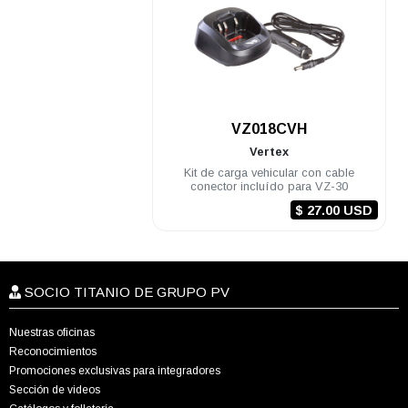
.
VZ018CVH
Vertex
Kit de carga vehicular con cable
conector incluído para VZ-30
$ 27.00 USD
SOCIO TITANIO DE GRUPO PV
Nuestras oficinas
Reconocimientos
Promociones exclusivas para integradores
Sección de videos