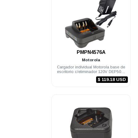
.
PMPN4576A
Motorola
Cargador individual Motorola base de
escritorio c/eliminador 120V DEP500e
DGPe R7 APX900/2000
$ 119.18 USD