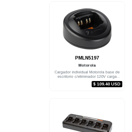
.
PMLN5197
Motorola
Cargador individual Motorola base de
escritorio c/eliminador 120V carga
rápida PRO5150/7150
$ 109.40 USD