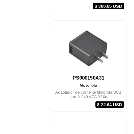
CURVE
$ 300.65 USD
.
PS000150A31
Motorola
Adaptador de corriente Motorola USB
tipo A 240 VCA X10d
$ 22.64 USD