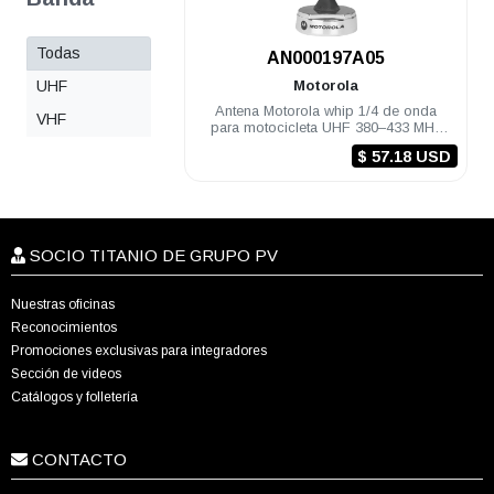
Todas
.
AN000197A05
UHF
Motorola
Antena Motorola whip 1/4 de onda
VHF
para motocicleta UHF 380–433 MHz
APX8500
$ 57.18 USD
SOCIO TITANIO DE GRUPO PV
Nuestras oficinas
Reconocimientos
Promociones exclusivas para integradores
Sección de videos
Catálogos y folletería
CONTACTO