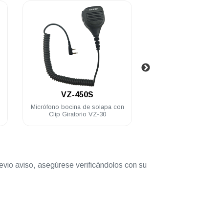
.
.
VZ-450S
CZ083AN00
Micrófono bocina de solapa con
Antena Vertex UHF 40
Clip Giratorio VZ-30
VZ-30
evio aviso, asegúrese verificándolos con su