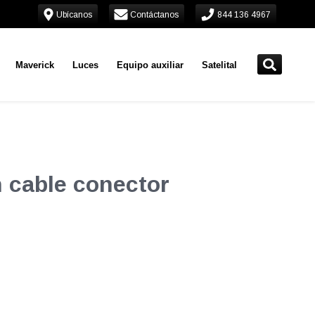
Ubícanos
Contáctanos
844 136 4967
Maverick
Luces
Equipo auxiliar
Satelital
n cable conector