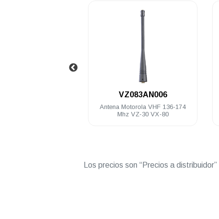
.
.
FVZ-30
VZ083AN006
nylon con lazo broche
Antena Motorola VHF 136-174
ujetador VZ-30
Mhz VZ-30 VX-80
Los precios son “Precios a distribuidor