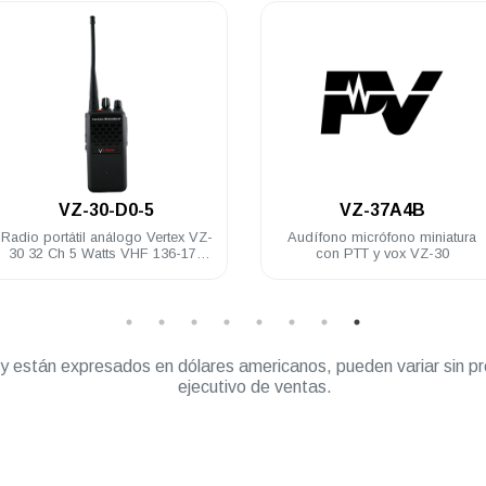
.
.
VZ-30-D0-5
VZ-37A4B
Radio portátil análogo Vertex VZ-
Audífono micrófono miniatura
30 32 Ch 5 Watts VHF 136-174
con PTT y vox VZ-30
Mhz
” y están expresados en dólares americanos, pueden variar sin pr
ejecutivo de ventas.