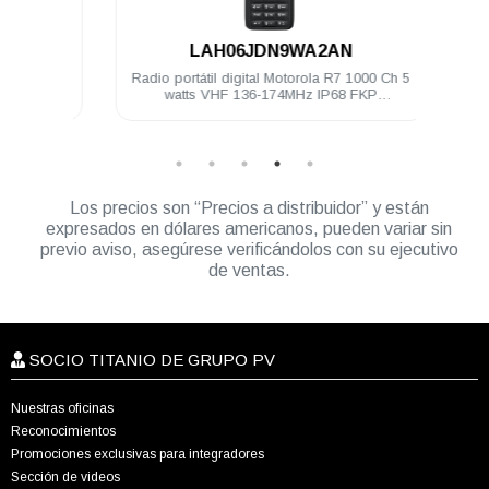
.
LAH06JDN9WA2AN
torola
Radio portátil digital Motorola R7 1000 Ch 5
Radio
watts VHF 136-174MHz IP68 FKP
Compatible
Los precios son “Precios a distribuidor” y están
expresados en dólares americanos, pueden variar sin
previo aviso, asegúrese verificándolos con su ejecutivo
de ventas.
SOCIO TITANIO DE GRUPO PV
Nuestras oficinas
Reconocimientos
Promociones exclusivas para integradores
Sección de videos