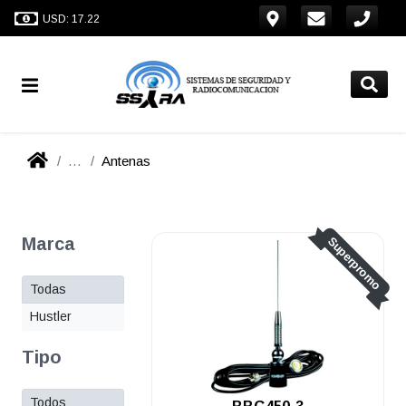
USD: 17.22
...
Antenas
Marca
Superpromo
Todas
Hustler
Tipo
Todos