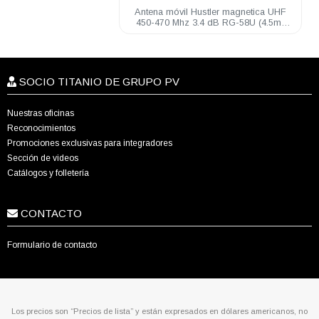
Antena móvil Hustler magnetica UHF
450-470 Mhz 3.4 dB RG-58U (4.5m)
mini-UHF
SOCIO TITANIO DE GRUPO PV
Nuestras oficinas
Reconocimientos
Promociones exclusivas para integradores
Sección de videos
Catálogos y folletería
CONTACTO
Formulario de contacto
Los precios son “Precios de lista” y están expresados en dólares americanos, no