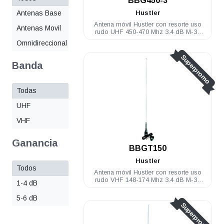
BBG450-3
Antenas Base
Hustler
Antena móvil Hustler con resorte uso
Antenas Movil
rudo UHF 450-470 Mhz 3.4 dB M-34
RG-58U (5m) PL-259
Omnidireccional
Superpromo
Banda
Todas
UHF
VHF
Ganancia
BBGT150
Hustler
Todos
Antena móvil Hustler con resorte uso
rudo VHF 148-174 Mhz 3.4 dB M-34
1-4 dB
RG-58U (5m) PL-259
5-6 dB
Superpromo