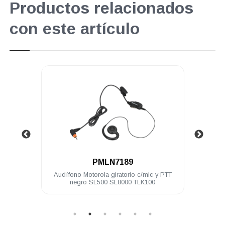
Productos relacionados
con este artículo
.
PMLN7189
 SL500
Audífono Motorola giratorio c/mic y PTT
Kit 
negro SL500 SL8000 TLK100
tran