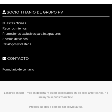
SOCIO TITANIO DE GRUPO PV
Nuestras oficinas
Reconocimientos
Promociones exclusivas para integradores
Sección de videos
Catálogos y folletería
CONTACTO
Formulario de contacto
Los precios son “Precios de lista” y están expresados en dólares americanos, no
incluyen impuestos ni flete.
Precios sujetos a cambio sin previo aviso.