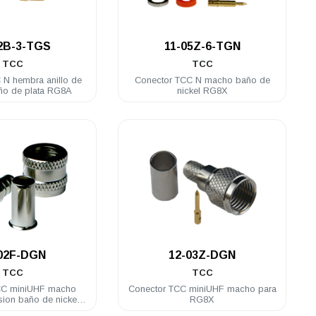
.
.
2B-3-TGS
11-05Z-6-TGN
TCC
TCC
 N hembra anillo de
Conector TCC N macho baño de
ño de plata RG8A
nickel RG8X
.
.
02F-DGN
12-03Z-DGN
TCC
TCC
CC miniUHF macho
Conector TCC miniUHF macho para
esion baño de nickel
RG8X
RG58U