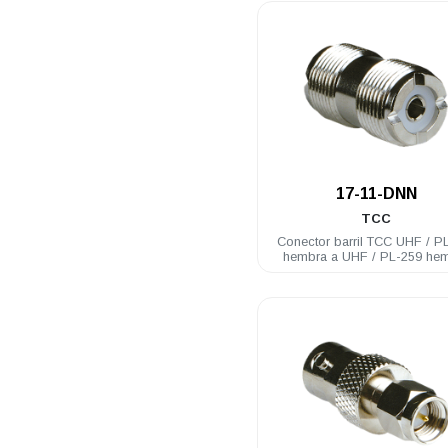
.
17-11-DNN
TCC
Conector barril TCC UHF / P
hembra a UHF / PL-259 he