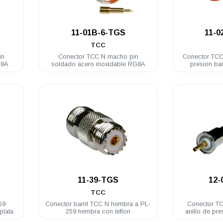
.
11-01B-6-TGS
11-0
TCC
in
Conector TCC N macho pin
Conector TCC
G8A
soldado acero inoxidable RG8A
presion ba
.
11-39-TGS
12-
TCC
59
Conector barril TCC N hembra a PL-
Conector T
plata
259 hembra con teflon
anillo de pr