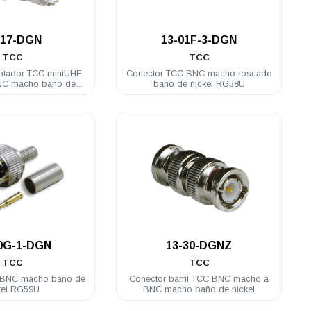
.
.
-17-DGN
13-01F-3-DGN
TCC
TCC
ptador TCC miniUHF
Conector TCC BNC macho roscado
NC macho baño de
baño de nickel RG58U
nickel
.
.
0G-1-DGN
13-30-DGNZ
TCC
TCC
 BNC macho baño de
Conector barril TCC BNC macho a
kel RG59U
BNC macho baño de nickel