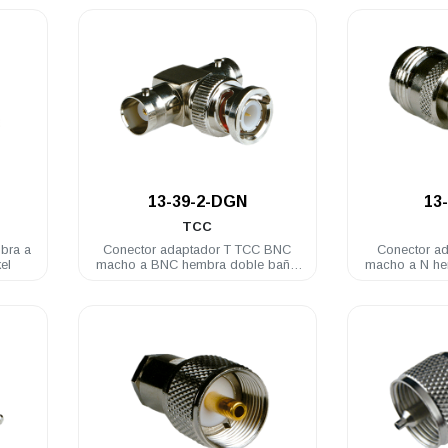
.
13-39-2-DGN
13
TCC
bra a
Conector adaptador T TCC BNC
Conector a
el
macho a BNC hembra doble baño
macho a N he
de nickel