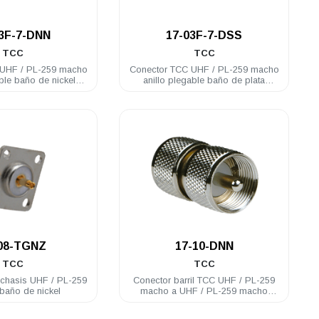
.
.
03F-7-DNN
17-03F-7-DSS
TCC
TCC
-259 macho
Conector TCC UHF / PL-259 macho
able baño de nickel
anillo plegable baño de plata
RG58U
RG58U
.
.
08-TGNZ
17-10-DNN
TCC
TCC
chasis UHF / PL-259
Conector barril TCC UHF / PL-259
baño de nickel
macho a UHF / PL-259 macho
acero inoxidable