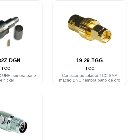
.
.
32Z-DGN
19-29-TGG
TCC
TCC
C UHF hembra baño
Conector adaptador TCC SMA
e nickel
macho BNC hembra baño de oro