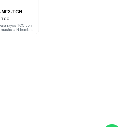
.
1-MF3-TGN
TCC
para rayos TCC con
N macho a N hembra