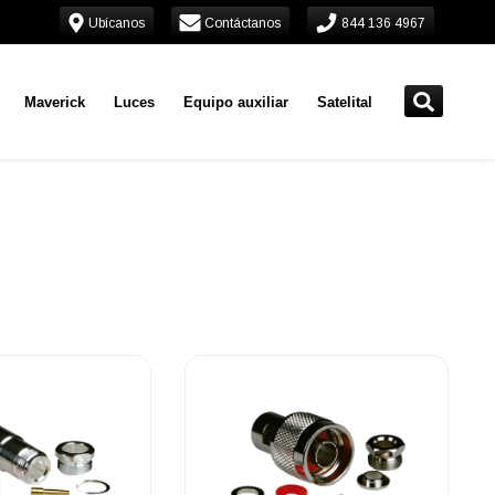
Ubícanos
Contáctanos
844 136 4967
Maverick
Luces
Equipo auxiliar
Satelital