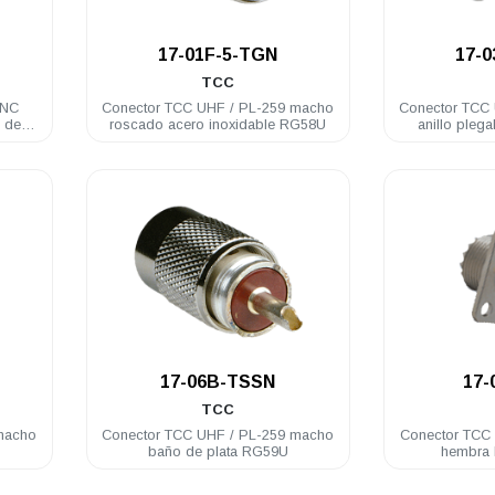
.
17-01F-5-TGN
17-
TCC
BNC
Conector TCC UHF / PL-259 macho
Conector TCC UHF / PL
 de
roscado acero inoxidable RG58U
anillo pleg
.
17-06B-TSSN
17-
TCC
macho
Conector TCC UHF / PL-259 macho
Conector TCC 
baño de plata RG59U
hembra 