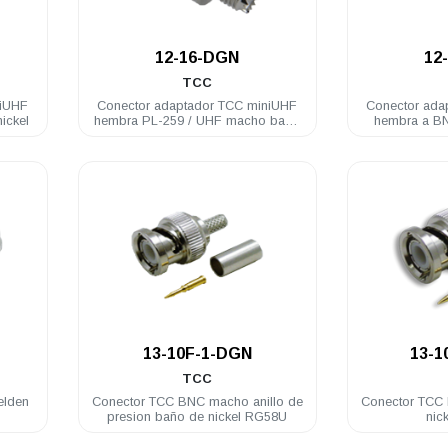
.
12-16-DGN
12
TCC
niUHF
Conector adaptador TCC miniUHF
Conector ada
ickel
hembra PL-259 / UHF macho baño
hembra a B
de nickel
.
13-10F-1-DGN
13-1
TCC
elden
Conector TCC BNC macho anillo de
Conector TCC
presion baño de nickel RG58U
nic