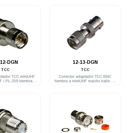
.
.
-12-DGN
12-13-DGN
TCC
TCC
ptador TCC miniUHF
Conector adaptador TCC BNC
F / PL-259 hembra
hembra a miniUHF macho baño de
 de nickel
nickel