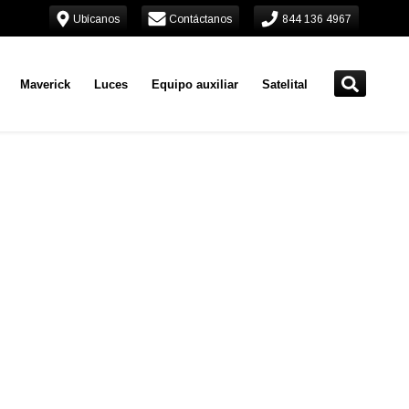
Ubícanos
Contáctanos
844 136 4967
Maverick
Luces
Equipo auxiliar
Satelital