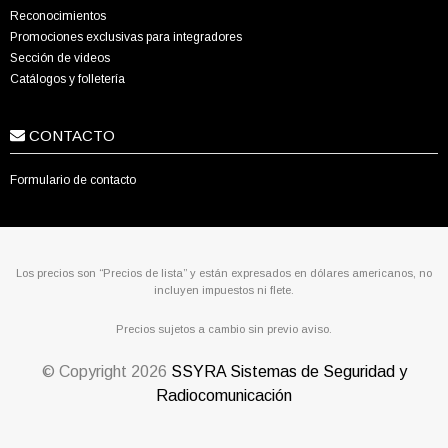
Reconocimientos
Promociones exclusivas para integradores
Sección de videos
Catálogos y folletería
CONTACTO
Formulario de contacto
Los precios son “Precios de lista” y están expresados en dólares americanos, no
incluyen impuestos ni flete.
Precios sujetos a cambio sin previo aviso.
© Copyright
2026
SSYRA Sistemas de Seguridad y
Radiocomunicación