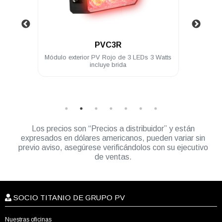
.
PVC4A
EDs 3 Watts
Módulo para exterior PV Ámbar c/4 LED
c/selector de patrones 3W 12/24 VDC
incluye brida
Los precios son “Precios a distribuidor” y están
expresados en dólares americanos, pueden variar sin
previo aviso, asegúrese verificándolos con su ejecutivo
de ventas.
SOCIO TITANIO DE GRUPO PV
Nuestras oficinas