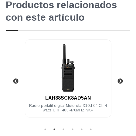
Productos relacionados
con este artículo
.
LAH88SCK8AD5AN
64 Ch 5
Radio portátil digital Motorola X10d 64 Ch 4
Ant
watts UHF 403-470MHZ NKP