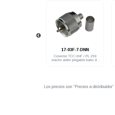
.
.
7-32F-DGN
17-03F-7-DNN
r TCC UHF / PL-259
Conector TCC UHF / PL-259
ero inoxidable RG58U
macho anillo plegable baño de
nickel RG58U
Los precios son “Precios a distribuidor