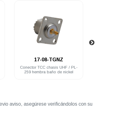
.
.
17-08-TGNZ
17-10-DN
Conector TCC chasis UHF / PL-
Conector barril TCC U
259 hembra baño de nickel
259 macho a UHF / 
macho acero inoxi
evio aviso, asegúrese verificándolos con su