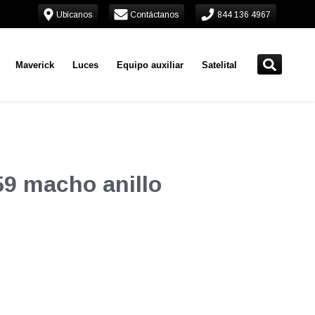
Ubícanos
Contáctanos
844 136 4967
Maverick
Luces
Equipo auxiliar
Satelital
9 macho anillo