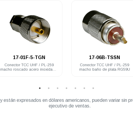
.
.
17-01F-5-TGN
17-06B-TSSN
Conector TCC UHF / PL-259
Conector TCC UHF / PL-259
macho roscado acero inoxidable
macho baño de plata RG59U
RG58U
” y están expresados en dólares americanos, pueden variar sin pr
ejecutivo de ventas.