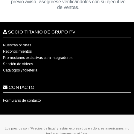
previo aviso, asegúrese verificándolos con su ejecutivo
de ventas.
SOCIO TITANIO DE GRUPO PV
Nuestras oficinas
Reconocimientos
Promociones exclusivas para integradores
Sección de videos
Catálogos y folletería
CONTACTO
Formulario de contacto
Los precios son “Precios de lista” y están expresados en dólares americanos, no
incluyen impuestos ni flete.