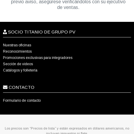
previo aviso, asegúrese verificándolos con su ejecutivo
de ventas.
SOCIO TITANIO DE GRUPO PV
Nuestras oficinas
Reconocimientos
Promociones exclusivas para integradores
Sección de videos
Catálogos y folletería
CONTACTO
Formulario de contacto
Los precios son “Precios de lista” y están expresados en dólares americanos, no
incluyen impuestos ni flete.