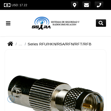
USD: 17.22
...
Series RFU/HKN/RSA/RFN/RFT/RFB