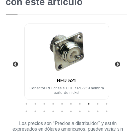
con este artículo
.
RFU-521
 acero
Conector RFI chasis UHF / PL-259 hembra
Con
baño de nickel
hembr
Los precios son “Precios a distribuidor” y están
expresados en dólares americanos, pueden variar sin