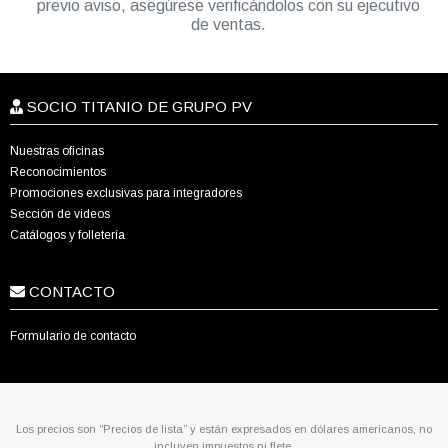
previo aviso, asegúrese verificándolos con su ejecutivo
de ventas.
SOCIO TITANIO DE GRUPO PV
Nuestras oficinas
Reconocimientos
Promociones exclusivas para integradores
Sección de videos
Catálogos y folletería
CONTACTO
Formulario de contacto
Los precios son “Precios de lista” y están expresados en dólares americanos, no
incluyen impuestos ni flete.