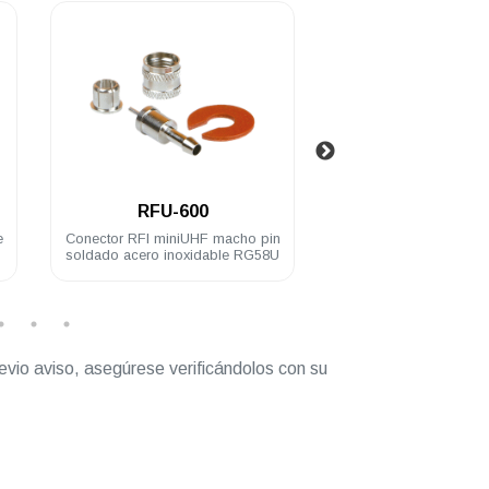
.
.
RFU-600
RFU-606-
e
Conector RFI miniUHF macho pin
Conector RFI miniU
soldado acero inoxidable RG58U
acero inoxidable par
evio aviso, asegúrese verificándolos con su