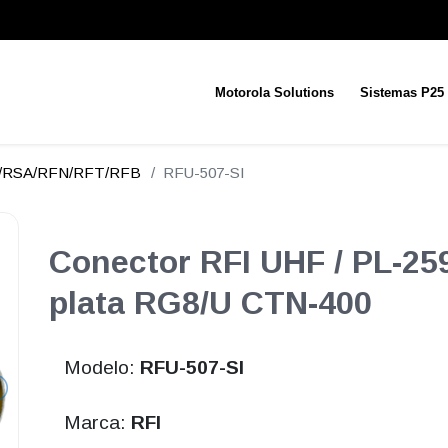
Motorola Solutions
Sistemas P25
N/RSA/RFN/RFT/RFB
RFU-507-SI
Conector RFI UHF / PL-2
plata RG8/U CTN-400
Modelo:
RFU-507-SI
Marca:
RFI