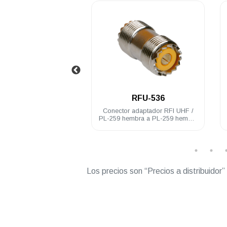
.
.
RFU-521
RFU-536
 RFI chasis UHF / PL-
Conector adaptador RFI UHF /
mbra baño de nickel
PL-259 hembra a PL-259 hembra
acero inoxidable
Los precios son “Precios a distribuidor