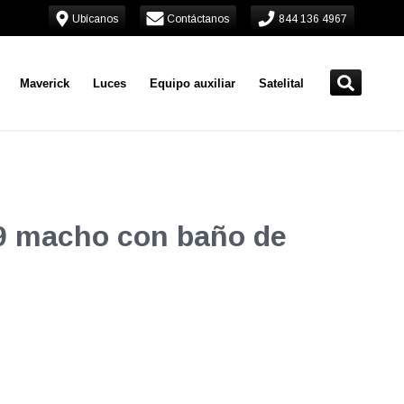
Ubícanos
Contáctanos
844 136 4967
Maverick
Luces
Equipo auxiliar
Satelital
59 macho con baño de