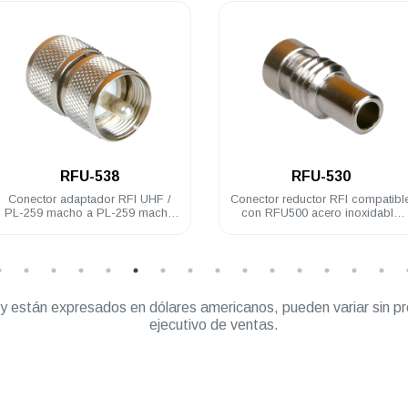
.
.
RFU-538
RFU-530
Conector adaptador RFI UHF /
Conector reductor RFI compatibl
PL-259 macho a PL-259 macho
con RFU500 acero inoxidable
acero inoxidable
RG58U
” y están expresados en dólares americanos, pueden variar sin pr
ejecutivo de ventas.