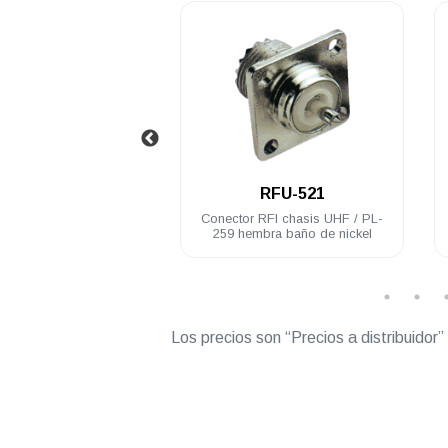
.
.
RFU-520
RFU-521
or RFI UHF / PL-259
Conector RFI chasis UHF / PL-
cero inoxidable RG8U
259 hembra baño de nickel
Belden 9913
Los precios son “Precios a distribuidor