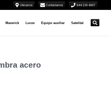
Ubícanos
Contáctanos
844 136 4967
Maverick
Luces
Equipo auxiliar
Satelital
mbra acero