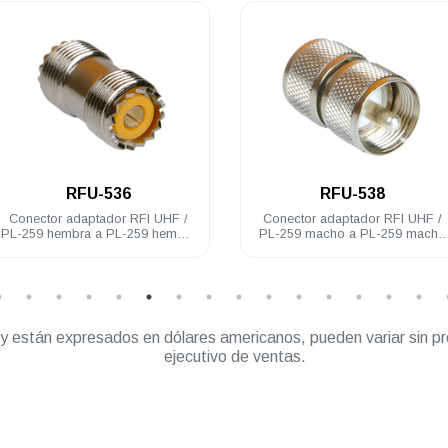
.
.
RFU-536
RFU-538
Conector adaptador RFI UHF /
Conector adaptador RFI UHF /
PL-259 hembra a PL-259 hembra
PL-259 macho a PL-259 macho
acero inoxidable
acero inoxidable
” y están expresados en dólares americanos, pueden variar sin pr
ejecutivo de ventas.