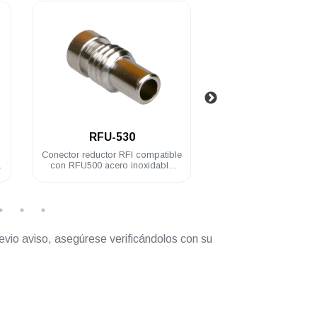
.
.
RFU-530
RFU-600
Conector reductor RFI compatible
Conector RFI miniUHF
con RFU500 acero inoxidable
soldado acero inoxid
RG58U
evio aviso, asegúrese verificándolos con su