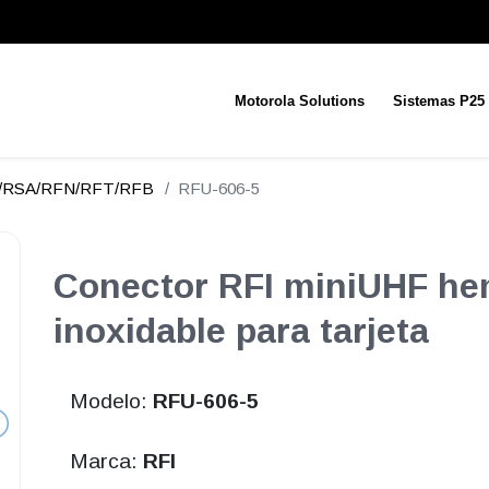
Motorola Solutions
Sistemas P25
N/RSA/RFN/RFT/RFB
RFU-606-5
Conector RFI miniUHF he
inoxidable para tarjeta
Modelo:
RFU-606-5
Marca:
RFI