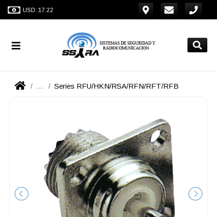
USD: 17.22
...
Series RFU/HKN/RSA/RFN/RFT/RFB