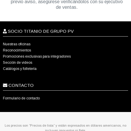
previo aviso, asegúrese verificándolos con su ejecutivo
de ventas.
SOCIO TITANIO DE GRUPO PV
Nuestras oficinas
Reconocimientos
Promociones exclusivas para integradores
Sección de videos
Catálogos y folletería
CONTACTO
Formulario de contacto
Los precios son “Precios de lista” y están expresados en dólares americanos, no
incluyen impuestos ni flete.