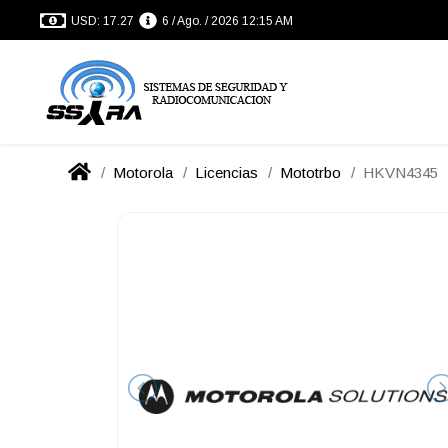
USD: 17.27
6 / Ago. / 2026 12:15 AM
Motorola
Licencias
Mototrbo
HKVN4345