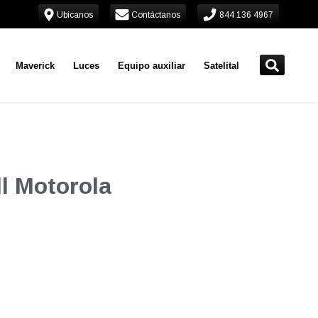
Ubícanos
Contáctanos
844 136 4967
Maverick
Luces
Equipo auxiliar
Satelital
l Motorola