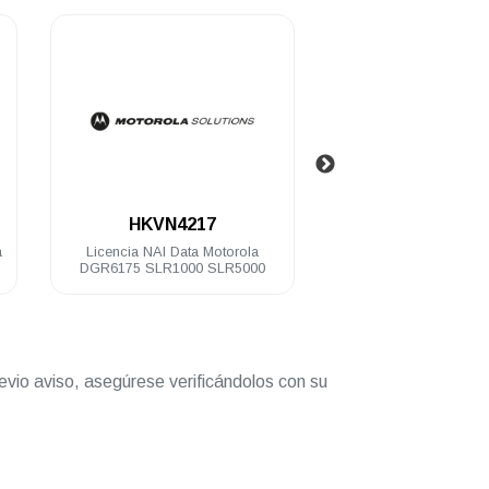
.
.
HKVN4217
T8319A-CA02
a
Licencia NAI Data Motorola
Repetidor digital M
DGR6175 SLR1000 SLR5000
SLR8000 64 Ch 100 
136-174 Mh
evio aviso, asegúrese verificándolos con su