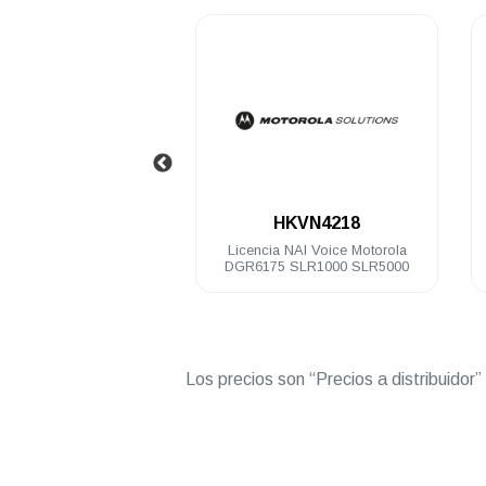
.
.
9A-CA02965AA
HKVN4218
dor digital Motorola
Licencia NAI Voice Motorola
 64 Ch 100 Watts VHF
DGR6175 SLR1000 SLR5000
136-174 Mhz
Los precios son “Precios a distribuidor