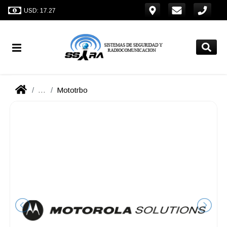
USD: 17.27
...
Mototrbo