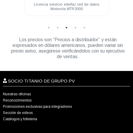
 64 Ch
Licencia servicio interfaz red de datos
Lice
Motorola MTR3000
Los precios son “Precios a distribuidor” y están
expresados en dólares americanos, pueden variar sin
previo aviso, asegúrese verificándolos con su ejecutivo
de ventas.
SOCIO TITANIO DE GRUPO PV
Nuestras oficinas
Reconocimientos
Promociones exclusivas para integradores
Sección de videos
Catálogos y folletería