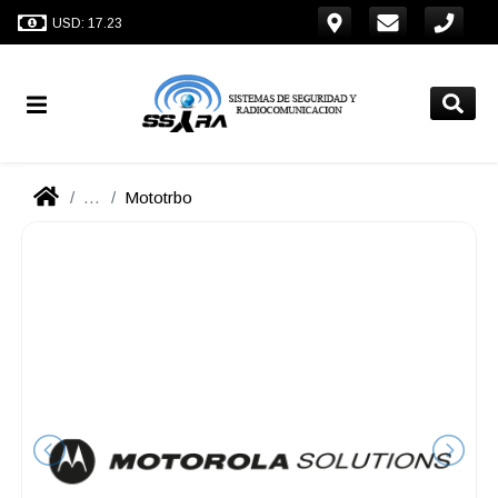
USD: 17.23
...
Mototrbo