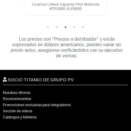
 64 Ch
Licencia Linked Capacity Plus Motorola
Lice
MTR3000 SLR8000
Los precios son “Precios a distribuidor” y están
expresados en dólares americanos, pueden variar sin
previo aviso, asegúrese verificándolos con su ejecutivo
de ventas.
SOCIO TITANIO DE GRUPO PV
Nuestras oficinas
Reconocimientos
Promociones exclusivas para integradores
Sección de videos
Catálogos y folletería