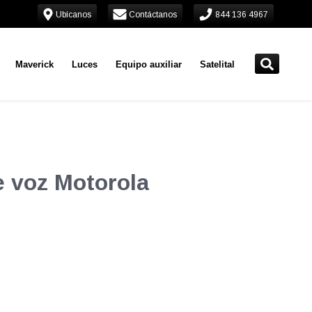
Ubícanos
Contáctanos
844 136 4967
Maverick
Luces
Equipo auxiliar
Satelital
e voz Motorola