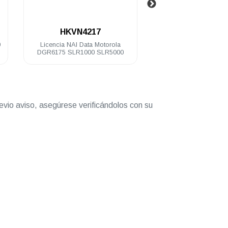
.
.
HKVN4217
T8319A-CA02965AA
Licencia NAI Data Motorola
Repetidor digital Motorola
DGR6175 SLR1000 SLR5000
SLR8000 64 Ch 100 Watts VHF
136-174 Mhz
evio aviso, asegúrese verificándolos con su