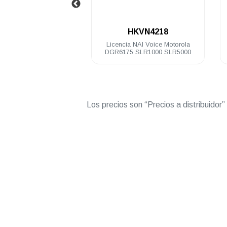
.
02965AA
HKVN4218
l Motorola
Licencia NAI Voice Motorola
Licencia
0 Watts VHF
DGR6175 SLR1000 SLR5000
M
Mhz
Los precios son “Precios a distribuidor