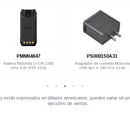
.
.
MNN4847
PS000150A31
torola LI-iON 2200
Adaptador de corriente Motorola
.4V IP55 X10d
USB tipo A 240 VCA X10d
” y están expresados en dólares americanos, pueden variar sin pr
ejecutivo de ventas.