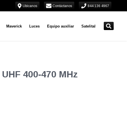
Ubícanos
Contáctanos
844 136 4967
Maverick
Luces
Equipo auxiliar
Satelital
a UHF 400-470 MHz