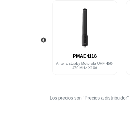
.
5
PMAE4118
P
orola VHF
Antena stubby Motorola UHF 450-
Batería Mo
10d
470 MHz X10d
mAh 8
Los precios son “Precios a distribuidor