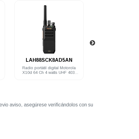
.
.
LAH88SCK8AD5AN
PMAD4165
Radio portátil digital Motorola
Antena de látigo Motorola VHF
X10d 64 Ch 4 watts UHF 403-
152-174 MHz X10d
470MHZ NKP
evio aviso, asegúrese verificándolos con su