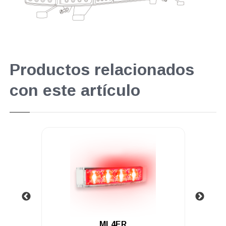
Productos relacionados
con este artículo
.
R
ML4IA-1