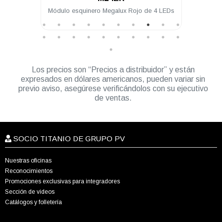
ux Rojo de 4 LEDs
Módulo intermedio Megalux Ámbar de 4
LEDs para torreta Megalux 2.0
Los precios son “Precios a distribuidor” y están
expresados en dólares americanos, pueden variar sin
previo aviso, asegúrese verificándolos con su ejecutivo
de ventas.
SOCIO TITANIO DE GRUPO PV
Nuestras oficinas
Reconocimientos
Promociones exclusivas para integradores
Sección de videos
Catálogos y folletería