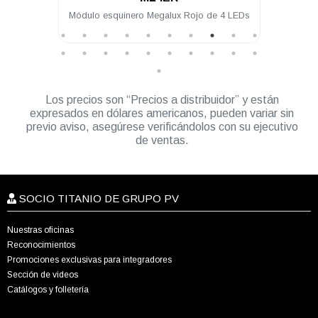
x Rojo de 4 LEDs
Módulo intermedio Megalux Ámbar de 4
LEDs para torreta Megalux 2.0
Los precios son “Precios a distribuidor” y están
expresados en dólares americanos, pueden variar sin
previo aviso, asegúrese verificándolos con su ejecutivo
de ventas.
SOCIO TITANIO DE GRUPO PV
Nuestras oficinas
Reconocimientos
Promociones exclusivas para integradores
Sección de videos
Catálogos y folletería