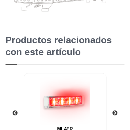
Productos relacionados
con este artículo
.
ML4IA-1