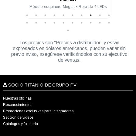
alux Rojo de 4 LEDs
Módulo intermedio Megalux Ámbar de 4
LEDs para torreta Megalux 2.0
Los precios son “Precios a distribuidor” y están
expresados en dólares americanos, pueden variar sin
previo aviso, asegúrese verificándolos con su ejecutivo
de ventas.
SOCIO TITANIO DE GRUPO PV
Nuestras oficinas
Reconocimientos
Promociones exclusivas para integradores
Sección de videos
Catálogos y folletería