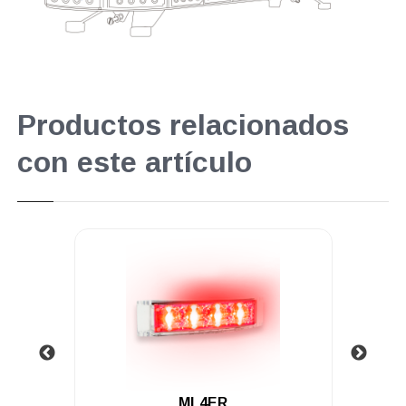
Productos relacionados
con este artículo
.
4ER
ML4IA-1