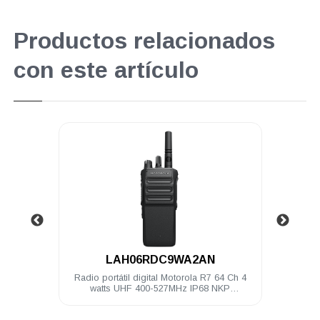
Productos relacionados
con este artículo
.
LAH06RDC9WA2AN
00 Ch 4
Radio portátil digital Motorola R7 64 Ch 4
Radio 
litado
watts UHF 400-527MHz IP68 NKP
Compatible