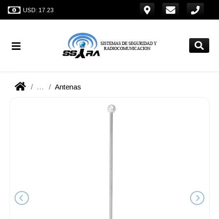
USD: 17.23
...
Antenas