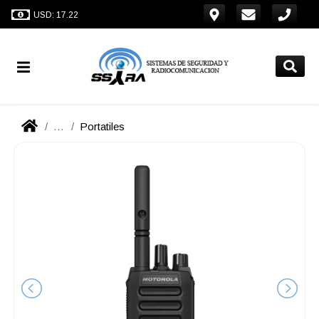
USD: 17.22
...
Portatiles