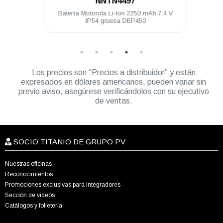
NNTN4497
3.5 mm
Batería Motorola Li-Ion 2250 mAh 7.4 V
K
250
IP54 gruesa DEP450
Los precios son “Precios a distribuidor” y están
expresados en dólares americanos, pueden variar sin
previo aviso, asegúrese verificándolos con su ejecutivo
de ventas.
SOCIO TITANIO DE GRUPO PV
Nuestras oficinas
Reconocimientos
Promociones exclusivas para integradores
Sección de videos
Catálogos y folletería