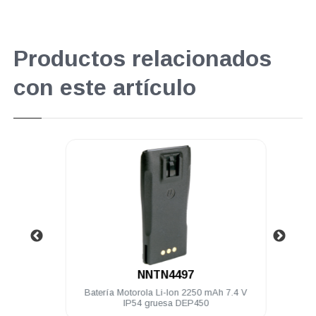
Productos relacionados
con este artículo
.
NNTN4497
3.5 mm
Batería Motorola Li-Ion 2250 mAh 7.4 V
K
250
IP54 gruesa DEP450