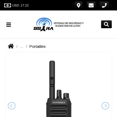
USD: 17.22
...
Portatiles