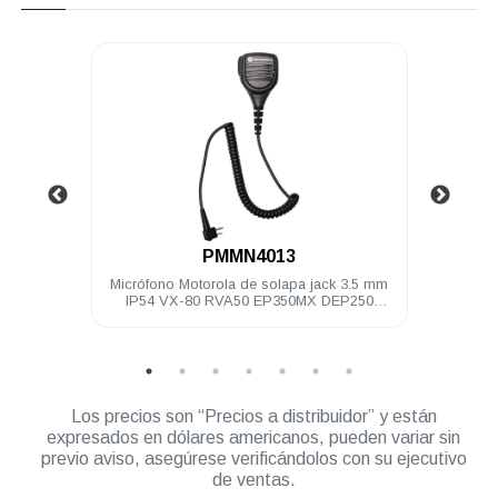
.
PMMN4013
gera
Micrófono Motorola de solapa jack 3.5 mm
Anten
IP54 VX-80 RVA50 EP350MX DEP250
17c
DEP450 A8 R2
Los precios son “Precios a distribuidor” y están
expresados en dólares americanos, pueden variar sin
previo aviso, asegúrese verificándolos con su ejecutivo
de ventas.