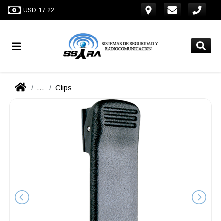
USD: 17.22
...
Clips