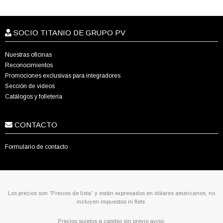
SOCIO TITANIO DE GRUPO PV
Nuestras oficinas
Reconocimientos
Promociones exclusivas para integradores
Sección de videos
Catálogos y folletería
CONTACTO
Formulario de contacto
Los precios son “Precios de lista” y están expresados en dólares americanos, no
incluyen impuestos ni flete.
Precios sujetos a cambio sin previo aviso.