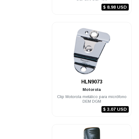
$ 8.98 USD
.
HLN9073
Motorola
Clip Motorola metálico para micrófono
DEM DGM
$ 3.07 USD