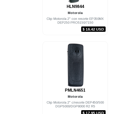
.
HLN9844
Motorola
Clip Motorola 2" con resorte EP350MX
DEP250 PRO5150/7150
$ 16.42 USD
.
PMLN4651
Motorola
Clip Motorola 2" c/resorte DEP450/500
DGP5000/DGP8000 R2 R5
$ 17.95 USD