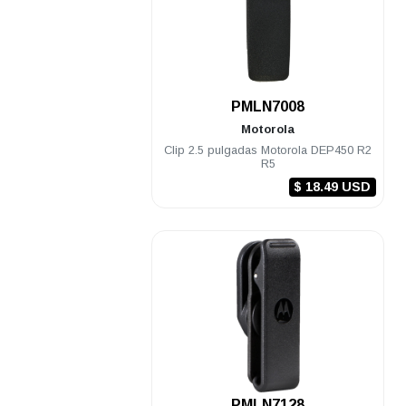
.
PMLN7008
Motorola
Clip 2.5 pulgadas Motorola DEP450 R2
R5
$ 18.49 USD
.
PMLN7128