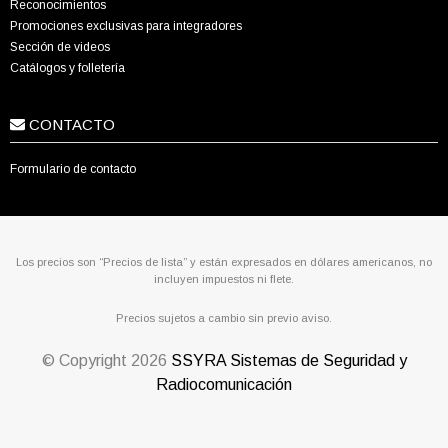
Reconocimientos
Promociones exclusivas para integradores
Sección de videos
Catálogos y folletería
CONTACTO
Formulario de contacto
Los precios son “Precios de lista” y están expresados en dólares americanos, no
incluyen impuestos ni flete.
Precios sujetos a cambio sin previo aviso.
© Copyright
2026
SSYRA Sistemas de Seguridad y
Radiocomunicación