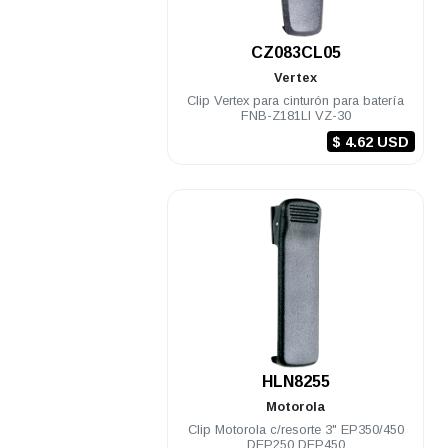
.
CZ083CL05
Vertex
Clip Vertex para cinturón para batería
FNB-Z181LI VZ-30
$ 4.62 USD
.
HLN8255
Motorola
Clip Motorola c/resorte 3" EP350/450
DEP250 DEP450