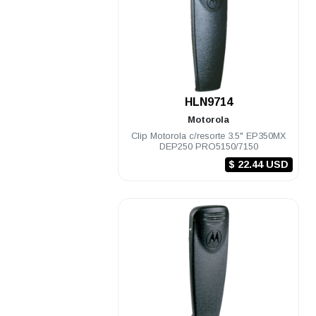
.
HLN9714
Motorola
Clip Motorola c/resorte 3.5" EP350MX
DEP250 PRO5150/7150
$ 22.44 USD