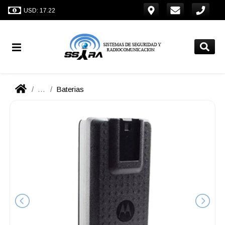
USD: 17.22
...
Baterias