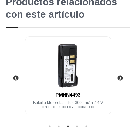
Productos relacionados
con este artículo
.
PMNN4493
4V IP68
Batería Motorola Li-Ion 3000 mAh 7.4 V
Baterí
IP68 DEP500 DGP5000/8000
I