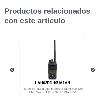
Productos relacionados
con este artículo
.
LAH02RDH9UA1AN
hilos
Radio portátil digital Motorola DEP570e 128
Cli
150
Ch 4 Watts UHF 403-527 Mhz LKP