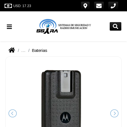
USD: 17.23
...
Baterias