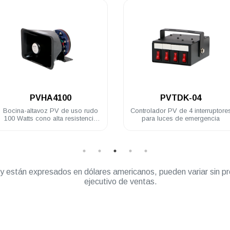
.
.
PVTDK-04
PVCJB-1
udo
Controlador PV de 4 interruptores
Sirena electrónica
cia
para luces de emergencia
12 VDC con 6 
sonido y gabine
” y están expresados en dólares americanos, pueden variar sin pr
ejecutivo de ventas.