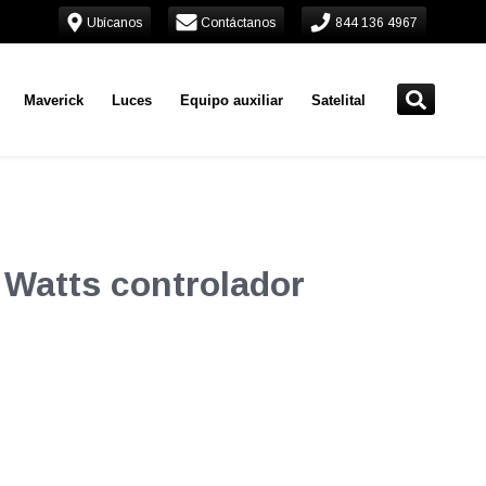
Ubícanos
Contáctanos
844 136 4967
Maverick
Luces
Equipo auxiliar
Satelital
 Watts controlador