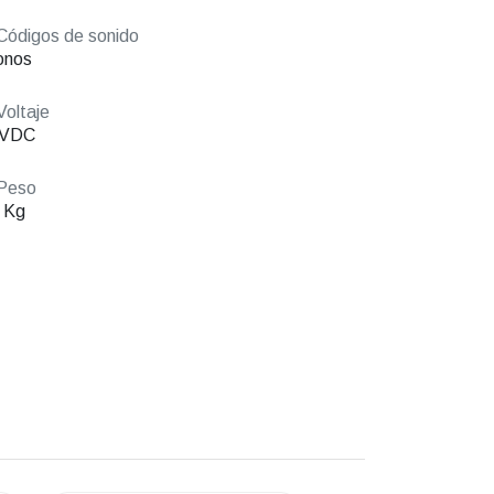
ódigos de sonido
onos
oltaje
 VDC
Peso
 Kg