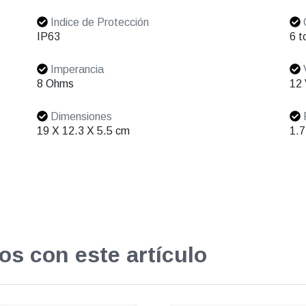
Indice de Protección
C
IP63
6 t
Imperancia
V
8 Ohms
12
Dimensiones
19 X 12.3 X 5.5 cm
1.7
os con este artículo