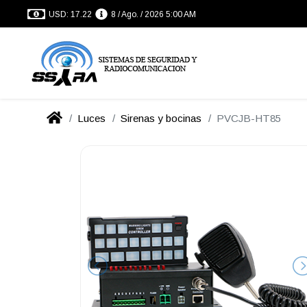
USD: 17.22
8 / Ago. / 2026 5:00 AM
Luces
Sirenas y bocinas
PVCJB-HT85