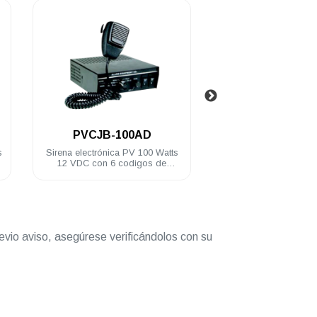
.
00AD
PCC6R
 PV 100 Watts
Controlador para torreta Whelen
Sire
codigos de
de 6 switches
motoci
te metálico
evio aviso, asegúrese verificándolos con su