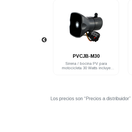
.
.
PVCJB-M30
PVHA4100
Sirena / bocina PV para
Bocina-altavoz PV de uso r
motocicleta 30 Watts incluye
100 Watts cono alta resisten
controlador
IP66
Los precios son “Precios a distribuidor