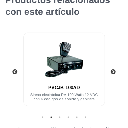
Productos relacionados
con este artículo
.
.
PVCJB-100AD
PVCJB-HT8
a electrónica PV 100 Watts 12 VDC
Sirena electrónica PV 100 Wat
 6 codigos de sonido y gabinete
remoto
metálico