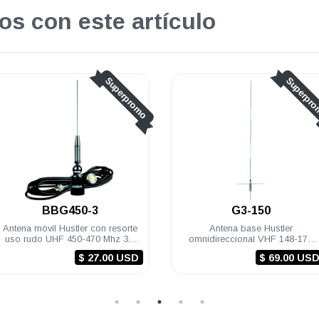
os con este artículo
Superpromo
Su
G3-150
BBGT150
Antena base Hustler
Antena móvil Hustler con r
omnidireccional VHF 148-174
uso rudo VHF 148-174 Mh
Mhz 3 dB SO-239 aluminio
dB M-34 RG-58U (5m) P
$ 69.00 USD
$ 47.0