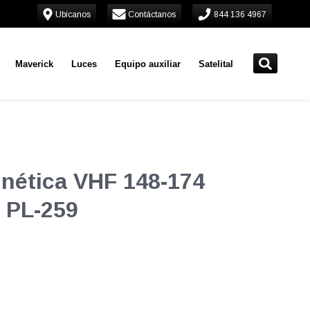
Ubícanos
Contáctanos
844 136 4967
Maverick
Luces
Equipo auxiliar
Satelital
nética VHF 148-174
 PL-259