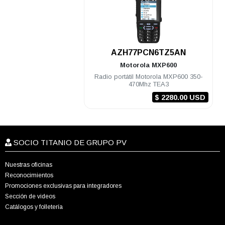
AZH77PCN6TZ5AN
Motorola
MXP600
Radio portátil Motorola MXP600 350-
470Mhz TEA3
$ 2280.00 USD
SOCIO TITANIO DE GRUPO PV
Nuestras oficinas
Reconocimientos
Promociones exclusivas para integradores
Sección de videos
Catálogos y folletería