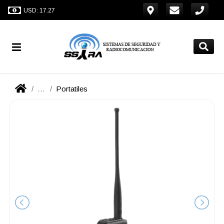
USD: 17.27
...
Portatiles