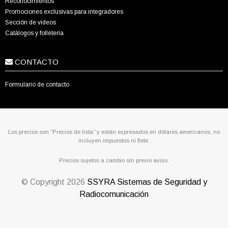
Reconocimientos
Promociones exclusivas para integradores
Sección de videos
Catálogos y folletería
CONTACTO
Formulario de contacto
Los precios son “Precios de lista” y están expresados en dólares americanos, no
incluyen impuestos ni flete.
Precios sujetos a cambio sin previo aviso.
© Copyright
2026
SSYRA Sistemas de Seguridad y
Radiocomunicación