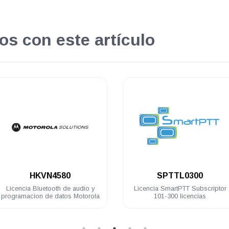
os con este artículo
.
.
SPTTL0300
HKVN4404
Licencia SmartPTT Subscriptor
Licencia Man Down Motorola
101-300 licencias