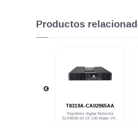
Productos relacionad
.
.
19A-CA02965AA
HKVN4580
idor digital Motorola
Licencia Bluetooth de audio y
 64 Ch 100 Watts VHF
programacion de datos Motorola
136-174 Mhz