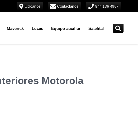
Ubícanos
Contáctanos
844 136 4967
Maverick
Luces
Equipo auxiliar
Satelital
nteriores Motorola