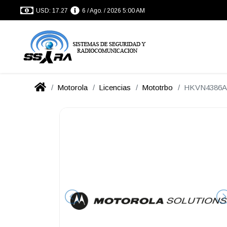
USD: 17.27
6 / Ago. / 2026 5:00 AM
Motorola
Licencias
Mototrbo
HKVN4386A