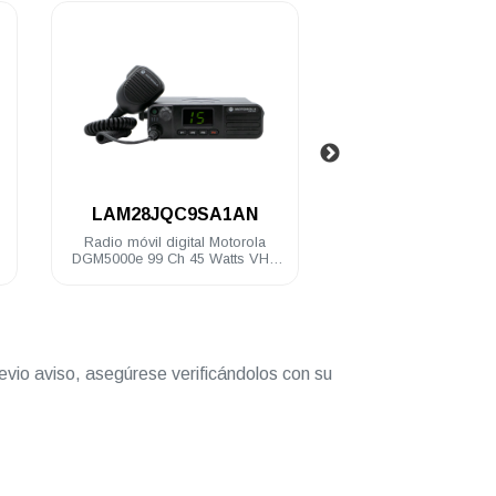
.
.
LAM28JQC9SA1AN
LAM28QPN9R
Radio móvil digital Motorola
Radio móvil digital 
DGM5000e 99 Ch 45 Watts VHF
DGM8500e 1000 Ch 
136-174 Mhz
UHF 403-470 Mhz
evio aviso, asegúrese verificándolos con su