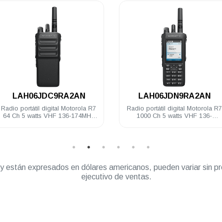
.
.
LAH06JDC9RA2AN
LAH06JDN9RA2AN
Radio portátil digital Motorola R7
Radio portátil digital Motorola R7
64 Ch 5 watts VHF 136-174MHz
1000 Ch 5 watts VHF 136-
IP68 NKP Habilitado
174MHz IP68 FKP Habilitado
” y están expresados en dólares americanos, pueden variar sin pr
ejecutivo de ventas.