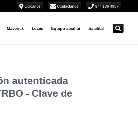
Ubícanos
Contáctanos
844 136 4967
Maverick
Luces
Equipo auxiliar
Satelital
ón autenticada
RBO - Clave de