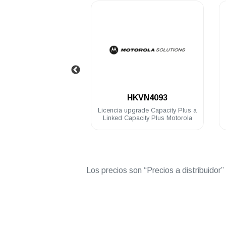
.
.
HKVN4372
HKVN4093
 cancelacion de ruido
Licencia upgrade Capacity Plus a
otorola R2 R7
Linked Capacity Plus Motorola
Los precios son “Precios a distribuidor