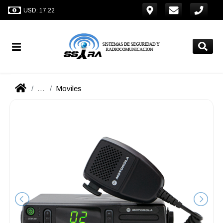
USD: 17.22
...
Moviles