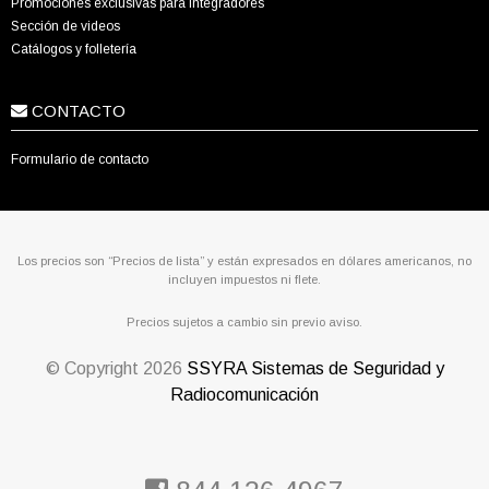
Promociones exclusivas para integradores
Sección de videos
Catálogos y folletería
CONTACTO
Formulario de contacto
Los precios son “Precios de lista” y están expresados en dólares americanos, no
incluyen impuestos ni flete.
Precios sujetos a cambio sin previo aviso.
© Copyright
2026
SSYRA Sistemas de Seguridad y
Radiocomunicación