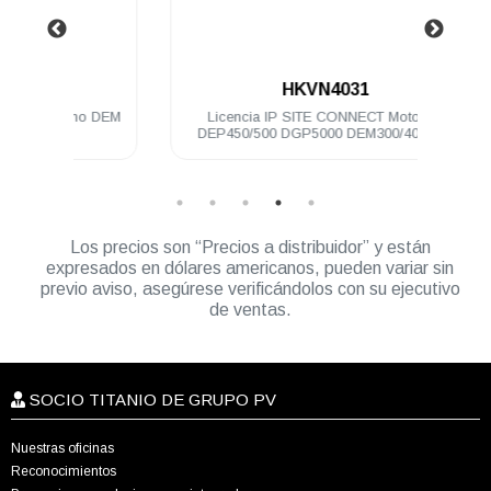
.
HKVN4031
no DEM
Licencia IP SITE CONNECT Motorola
Clip 
DEP450/500 DGP5000 DEM300/400/500
DGM5000
Los precios son “Precios a distribuidor” y están
expresados en dólares americanos, pueden variar sin
previo aviso, asegúrese verificándolos con su ejecutivo
de ventas.
SOCIO TITANIO DE GRUPO PV
Nuestras oficinas
Reconocimientos