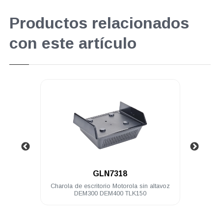
Productos relacionados
con este artículo
.
GLN7318
ola
Charola de escritorio Motorola sin altavoz
Cabl
DEM300 DEM400 TLK150
pote