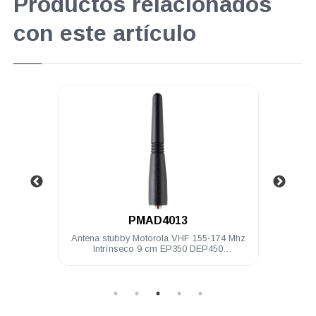
Productos relacionados
con este artículo
.
PMAD4013
 Mhz 9
Antena stubby Motorola VHF 155-174 Mhz
Bater
Intrínseco 9 cm EP350 DEP450
PRO5150/7150 PRO Elite