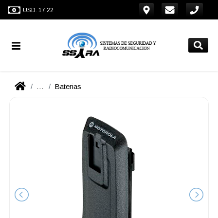
USD: 17.22
...
Baterias