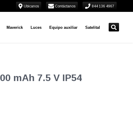
Ubícanos
Contáctanos
844 136 4967
Maverick
Luces
Equipo auxiliar
Satelital
400 mAh 7.5 V IP54