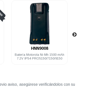
mo
.
.
HNN9008
PMAE400
Batería Motorola Ni-Mh 1500 mAh
Antena stubby Motorol
7.2V IP54 PRO5150/7150/9150
470 Mhz 9 cm EP350M
DEP450 PRO5150/7
Elite
evio aviso, asegúrese verificándolos con su