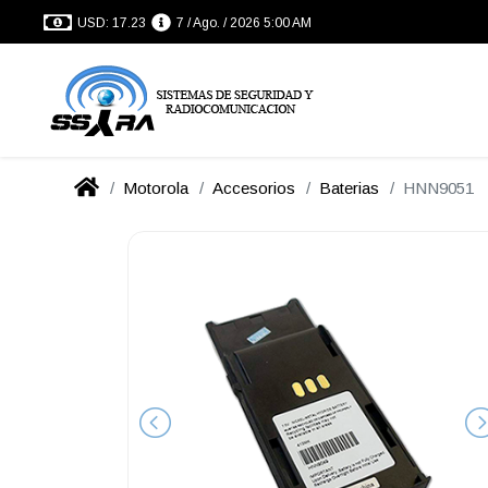
USD: 17.23
7 / Ago. / 2026 5:00 AM
Motorola
Accesorios
Baterias
HNN9051