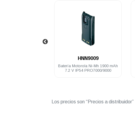
.
.
PMAE4003
HNN9009
bby Motorola UHF 430-
Batería Motorola Ni-Mh 1900 mAh
9 cm EP350MX DEP250
7.2 V IP54 PRO7000/9000
PRO5150/7150 PRO
Elite
Los precios son “Precios a distribuidor