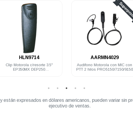
Superpro
.
HLN9714
AARMN4029
Clip Motorola c/resorte 3.5"
Audifono Motorola con MIC con
EP350MX DEP250
PTT 2 hilos PRO5150/7150/9150
PRO5150/7150
” y están expresados en dólares americanos, pueden variar sin pr
ejecutivo de ventas.