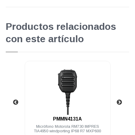
Productos relacionados
con este artículo
.
PMMN4131A
00 Ch 5
Micrófono Motorola RM730 IMPRES
Bater
litado
TIA4950 windporting IP68 R7 MXP600