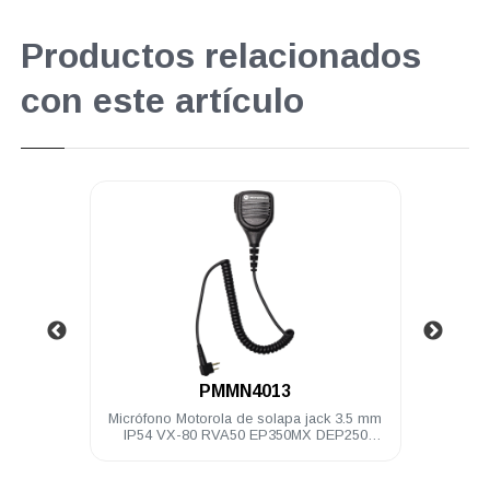
Productos relacionados
con este artículo
.
PMMN4013
o negro
Micrófono Motorola de solapa jack 3.5 mm
Audíf
0
IP54 VX-80 RVA50 EP350MX DEP250
neg
DEP450 A8 R2