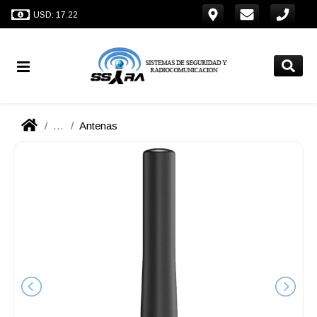
USD: 17.22
...
Antenas