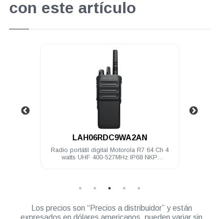
con este artículo
.
LAH06RDC9WA2AN
00 Ch 4
Radio portátil digital Motorola R7 64 Ch 4
Radio 
litado
watts UHF 400-527MHz IP68 NKP
Compatible
Los precios son “Precios a distribuidor” y están
expresados en dólares americanos, pueden variar sin