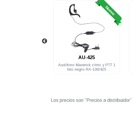
Nuevo
Nuevo
RA-425U
AU-425
tátil análogo Maverick
Audífono Maverick c/mic y PTT 1
6 Ch 5 Watts UHF 400-
hilo negro RA-100/425
520 Mhz
Los precios son “Precios a distribuidor