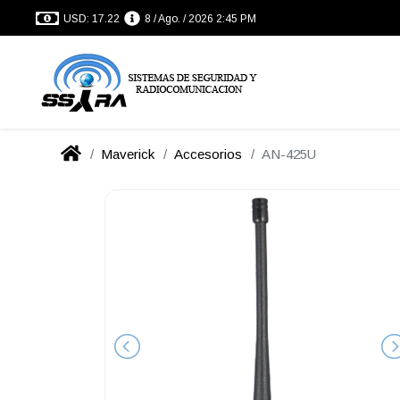
USD: 17.22
8 / Ago. / 2026 2:45 PM
Maverick
Accesorios
AN-425U