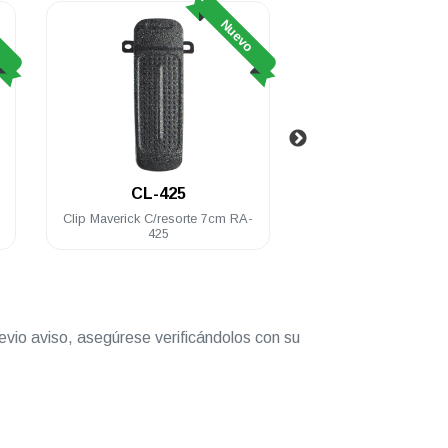
o
Nuevo
CL-425
CP-425
Clip Maverick C/resorte 7cm RA-
Cable de programació
425
RA-100/425
evio aviso, asegúrese verificándolos con su