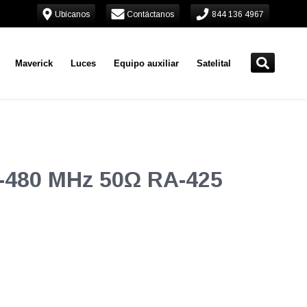
Ubícanos
Contáctanos
844 136 4967
Maverick
Luces
Equipo auxiliar
Satelital
-480 MHz 50Ω RA-425