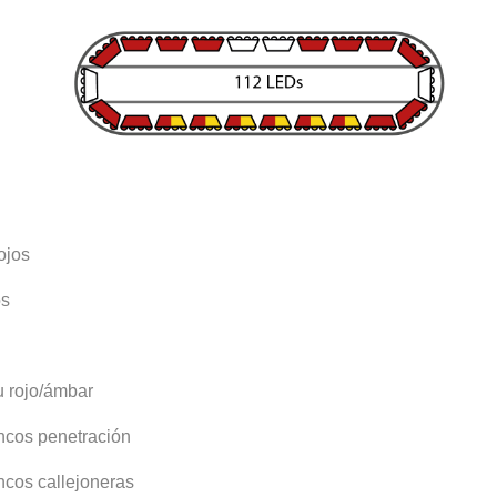
ojos
os
u rojo/ámbar
ncos penetración
ncos callejoneras