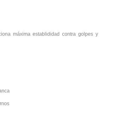
ciona máxima establididad contra golpes y
lanca
ernos