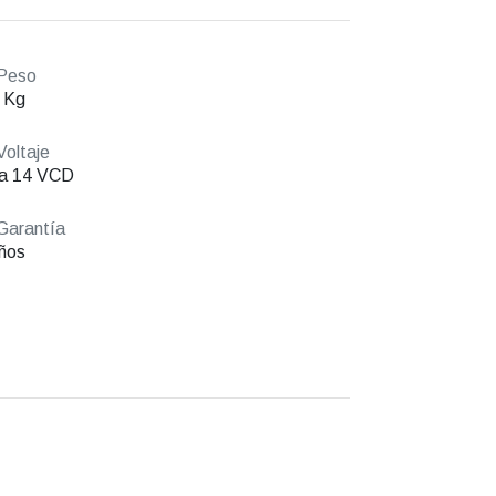
Peso
 Kg
oltaje
 a 14 VCD
Garantía
ños