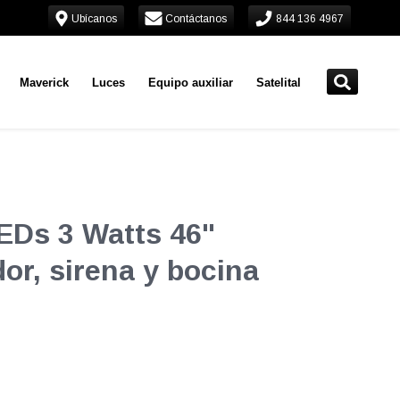
Ubícanos
Contáctanos
844 136 4967
Maverick
Luces
Equipo auxiliar
Satelital
LEDs 3 Watts 46"
dor, sirena y bocina