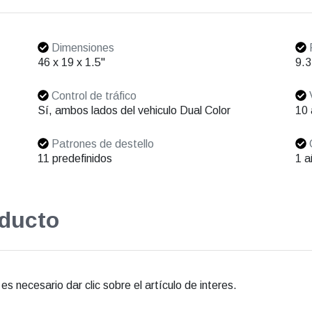
Dimensiones
46 x 19 x 1.5"
9.3
Control de tráfico
V
Sí, ambos lados del vehiculo Dual Color
10
Patrones de destello
11 predefinidos
1 a
oducto
s necesario dar clic sobre el artículo de interes.