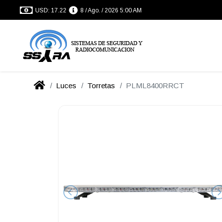
USD: 17.22
8 / Ago. / 2026 5:00 AM
Luces
Torretas
PLML8400RRCT