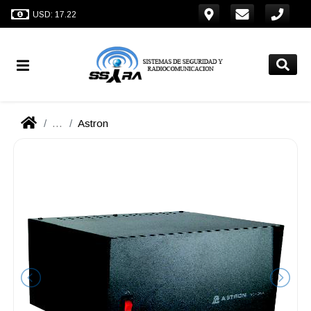
USD: 17.22
...
Astron