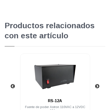
Productos relacionados
con este artículo
.
.
RS-12A
RS-20A
e de poder Astron 110VAC a 12VDC
Fuente de poder Astron 11